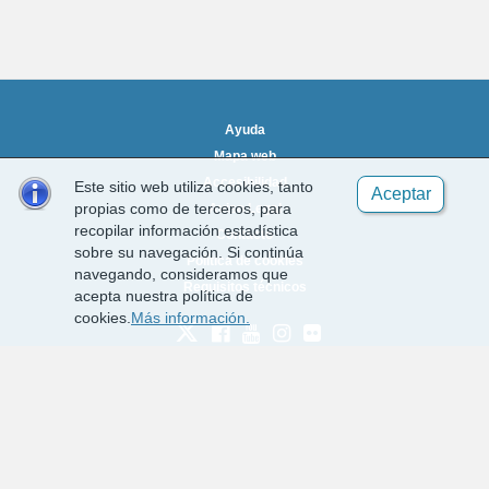
Ayuda
Mapa web
Accesibilidad
Este sitio web utiliza cookies, tanto
Aceptar
propias como de terceros, para
Aviso Legal
recopilar información estadística
Contacto
sobre su navegación. Si continúa
Política de cookies
navegando, consideramos que
Requisitos técnicos
acepta nuestra política de
cookies.
Más información.
Desarrollado por EPICSA