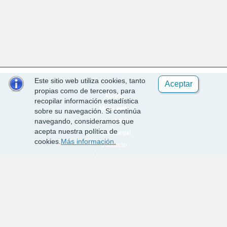
Este sitio web utiliza cookies, tanto
Aceptar
propias como de terceros, para
Ayuda
recopilar información estadística
Mapa web
sobre su navegación. Si continúa
Accesibilidad
navegando, consideramos que
acepta nuestra política de
Aviso Legal
cookies.
Más información.
Contacto
Política de cookies
Requisitos técnicos
Desarrollado por EPICSA