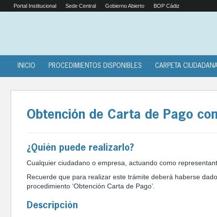
Portal Institucional
Sede Central
Gobierno Abierto
BOP Cádiz
INICIO
PROCEDIMIENTOS DISPONIBLES
CARPETA CIUDADAN
Obtención de Carta de Pago co
¿Quién puede realizarlo?
Cualquier ciudadano o empresa, actuando como representante
Recuerde que para realizar este trámite deberá haberse dado
procedimiento ‘Obtención Carta de Pago’.
Descripción