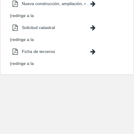
Dirección General
Nueva construcción, ampliación, reforma y rehabilitación
del Catastro)
(redirige a la
Dirección General
Solicitud catastral
del Catastro)
(redirige a la
Dirección General
Ficha de terceros
del Catastro)
(redirige a la
Diputación de
Cádiz)