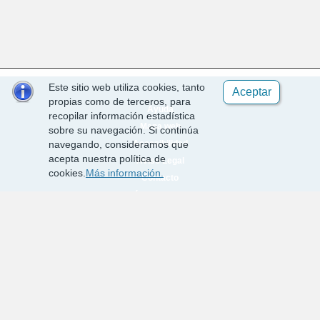
Este sitio web utiliza cookies, tanto
Aceptar
propias como de terceros, para
Ayuda
recopilar información estadística
Mapa web
sobre su navegación. Si continúa
Accesibilidad
navegando, consideramos que
acepta nuestra política de
Aviso Legal
cookies.
Más información.
Contacto
Política de cookies
Requisitos técnicos
Desarrollado por EPICSA