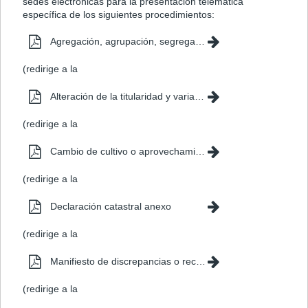
sedes electrónicas para la presentación telemática
específica de los siguientes procedimientos:
Agregación, agrupación, segregación o división de bienes inmuebles
(redirige a la
Dirección General
Alteración de la titularidad y variación de la cuota de participación de bienes inmuebles
del Catastro)
(redirige a la
Dirección General
Cambio de cultivo o aprovechamiento, cambio de uso, demolición o derribo de inmuebles
del Catastro)
(redirige a la
Dirección General
Declaración catastral anexo
del Catastro)
(redirige a la
Dirección General
Manifiesto de discrepancias o recurso de reposición catastral
del Catastro)
(redirige a la