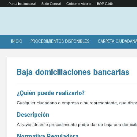
Portal Institucional
Sede Central
Gobierno Abierto
BOP Cádiz
INICIO
PROCEDIMIENTOS DISPONIBLES
CARPETA CIUDADAN
Baja domiciliaciones bancarias
¿Quién puede realizarlo?
Cualquier ciudadano o empresa o su representante, que disp
Descripción
A través de este procedimiento podrá dar de baja una domicil
Normativa Reguladora