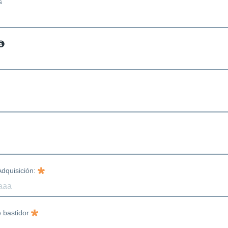
s
dquisición:
 bastidor